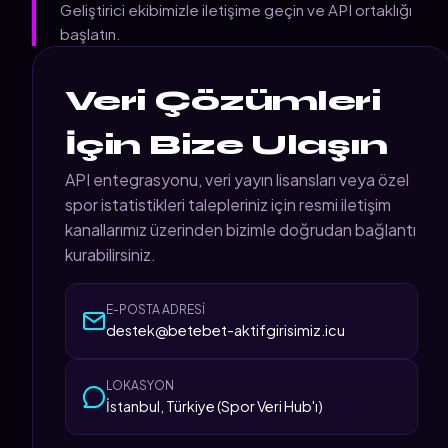
Geliştirici ekibimizle iletişime geçin ve API ortaklığı
başlatın.
Veri Çözümleri
İçin Bize Ulaşın
API entegrasyonu, veri yayın lisansları veya özel
spor istatistikleri talepleriniz için resmi iletişim
kanallarımız üzerinden bizimle doğrudan bağlantı
kurabilirsiniz.
E-POSTA ADRESI
destek@betebet-aktifgirisimiz.icu
LOKASYON
İstanbul, Türkiye (Spor Veri Hub'ı)