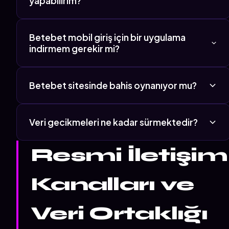
yapabilirim?
Platformumuza tarayıcınızın adres çubuğuna güncel
Betebet mobil giriş için bir uygulama
adresimizi yazarak ya da sitemizdeki
Betebet
indirmem gerekir mi?
anında giriş
yönlendirmelerini kullanarak anında
erişebilirsiniz. Herhangi bir ekstra yazılıma ihtiyaç
Hayır. Mobil uyumlu web sitemiz sayesinde, hiçbir
duymazsınız.
Betebet sitesinde bahis oynanıyor mu?
uygulama indirmeden doğrudan tarayıcınız
üzerinden
Betebet mobil giriş
yapabilir ve spor
Kesinlikle hayır. Şirketimiz Betebet, yalnızca spor
verilerini anlık olarak analiz edebilirsiniz.
Veri gecikmeleri ne kadar sürmektedir?
müsabakalarının canlı istatistiki verilerini toplayan ve
yayınlayan bağımsız bir bilgi merkezidir.
Betebet veri dağıtım ağımızda en güncel CDN
Platformumuzda herhangi bir finansal işlem, bahis
Resmi İletişim
altyapısı tercih edilmiştir. Bu sayede canlı
alımı veya şans oyunu hizmeti sunulmamaktadır.
müsabakalardaki verilerin portalımıza ulaşması ve
Kanalları ve
ekranınıza yansıması arasındaki gecikme süresi 10
milisaniyenin altındadır.
Veri Ortaklığı