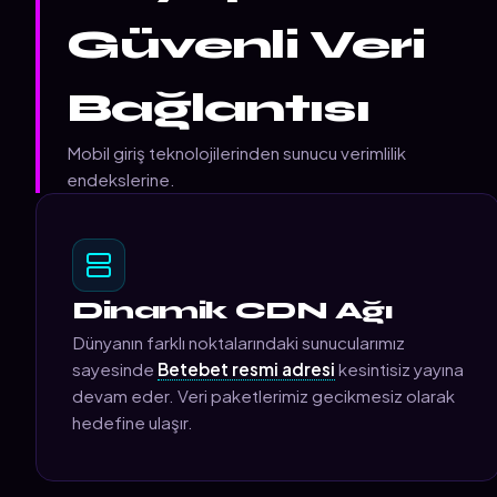
Güvenli Veri
Bağlantısı
Mobil giriş teknolojilerinden sunucu verimlilik
endekslerine.
Dinamik CDN Ağı
Dünyanın farklı noktalarındaki sunucularımız
sayesinde
Betebet resmi adresi
kesintisiz yayına
devam eder. Veri paketlerimiz gecikmesiz olarak
hedefine ulaşır.