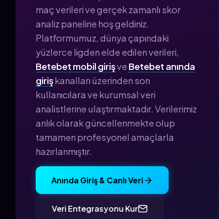
maç verileri ve gerçek zamanlı skor
analiz paneline hoş geldiniz.
Platformumuz, dünya çapındaki
yüzlerce ligden elde edilen verileri,
Betebet mobil giriş
ve
Betebet anında
giriş
kanalları üzerinden son
kullanıcılara ve kurumsal veri
analistlerine ulaştırmaktadır. Verilerimiz
anlık olarak güncellenmekte olup
tamamen profesyonel amaçlarla
hazırlanmıştır.
Anında Giriş & Canlı Veri
Veri Entegrasyonu Kur