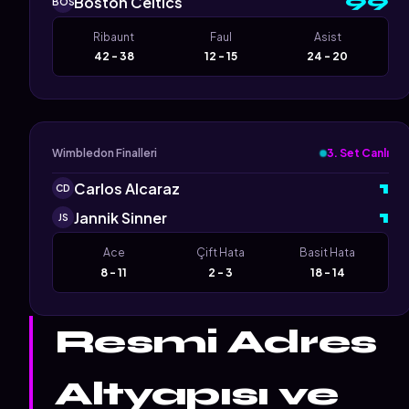
99
Boston Celtics
BOS
Ribaunt
Faul
Asist
42 - 38
12 - 15
24 - 20
Wimbledon Finalleri
3. Set Canlı
1
Carlos Alcaraz
CD
1
Jannik Sinner
JS
Ace
Çift Hata
Basit Hata
8 - 11
2 - 3
18 - 14
Resmi Adres
Altyapısı ve