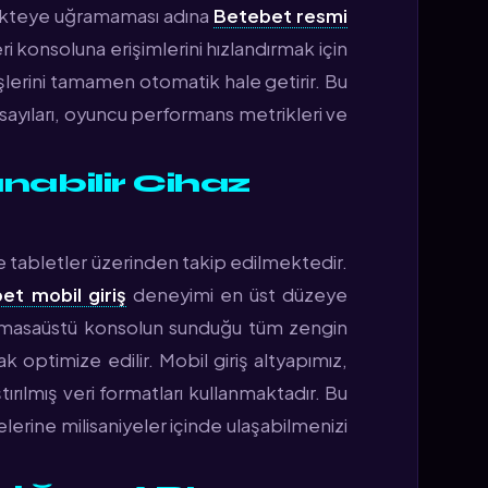
 sekteye uğramaması adına
Betebet resmi
eri konsoluna erişimlerini hızlandırmak için
erini tamamen otomatik hale getirir. Bu
sayıları, oyuncu performans metrikleri ve
nabilir Cihaz
ve tabletler üzerinden takip edilmektedir.
et mobil giriş
deneyimi en üst düzeye
ızda, masaüstü konsolun sunduğu tüm zengin
k optimize edilir. Mobil giriş altyapımız,
rılmış veri formatları kullanmaktadır. Bu
lerine milisaniyeler içinde ulaşabilmenizi