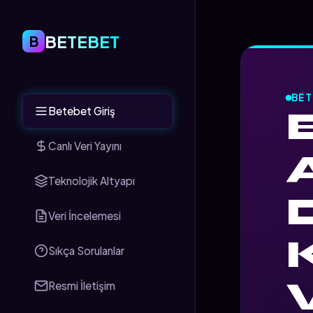
BETEBET
B
BET
Betebet Giriş
Canlı Veri Yayını
Teknolojik Altyapı
Veri İncelemesi
Sıkça Sorulanlar
Resmi İletişim