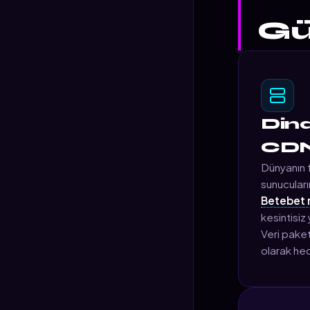
Gü
Din
CDN
Dünyanın f
sunucular
Betebet 
kesintisi
Veri pake
olarak hed