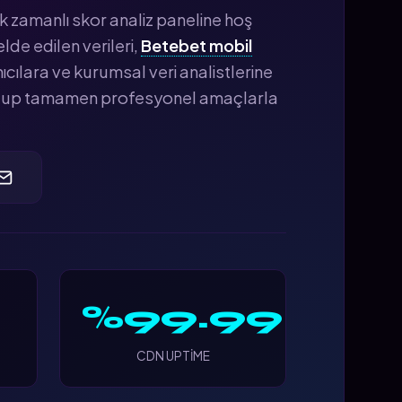
çek zamanlı skor analiz paneline hoş
de edilen verileri,
Betebet mobil
ıcılara ve kurumsal veri analistlerine
e olup tamamen profesyonel amaçlarla
%99.99
CDN UPTIME