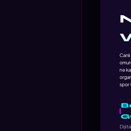
N
V
Canlı
omurg
ne ka
organ
spor 
B
G
Diji