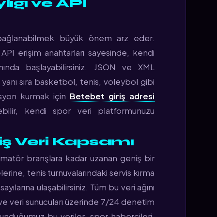
lığı ve API
ıca bağlanabilmek büyük önem arz eder.
PI erişim anahtarları sayesinde, kendi
nında başlayabilirsiniz. JSON ve XML
anı sıra basketbol, tenis, voleybol gibi
asyon kurmak için
Betebet giriş adresi
bilir, kendi spor veri platformunuzu
iş Veri Kapsamı
 amatör branşlara kadar uzanan geniş bir
erine, tenis turnuvalarındaki servis kırma
yılarına ulaşabilirsiniz. Tüm bu veri ağını
ve veri sunucuları üzerinde 7/24 denetim
sunduğumuz bu veriler, spor habercileri,