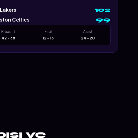
102
 Lakers
99
ston Celtics
Ribaunt
Faul
Asist
42 - 38
12 - 15
24 - 20
ısı ve