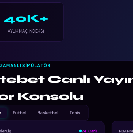
40K+
AYLIK MAÇ İNDEKSI
 ZAMANLI SIMÜLATÖR
tebet Canlı Yayı
or Konsolu
r
Futbol
Basketbol
Tenis
ier Lig
74' Canlı
NBA No