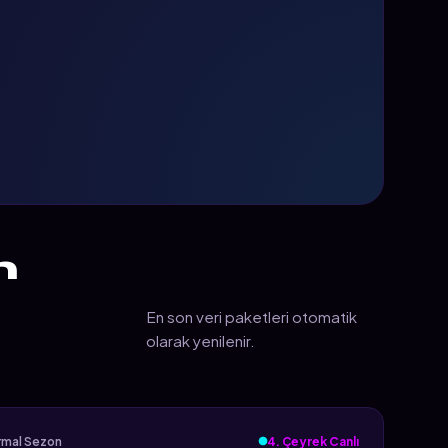
n
En son veri paketleri otomatik
olarak yenilenir.
rmal Sezon
4. Çeyrek Canlı