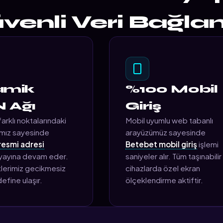
venli Veri Bağlan
amik
%100 Mobil
 Ağı
Giriş
arklı noktalarındaki
Mobil uyumlu web tabanlı
ımız sayesinde
arayüzümüz sayesinde
resmi adresi
Betebet mobil giriş
işlemi
z yayına devam eder.
saniyeler alır. Tüm taşınabilir
tlerimiz gecikmesiz
cihazlarda özel ekran
efine ulaşır.
ölçeklendirme aktiftir.