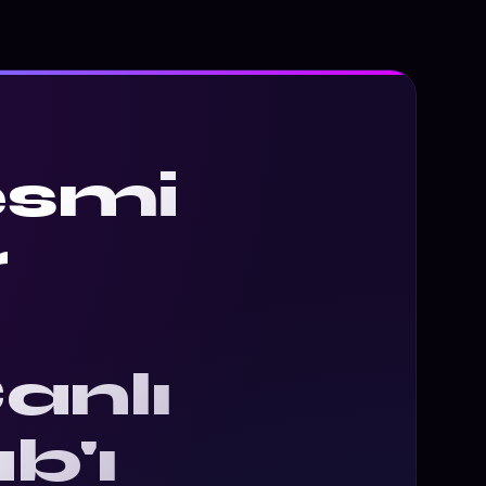
esmi
r
anlı
b'ı