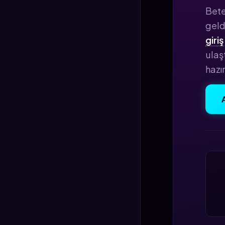
Bete
geld
giriş
ulaş
hazır