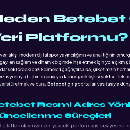
eden Betebet 
eri Platformu?
 veri akışı, modern dijital spor yayıncılığının ve analitiğinin omu
ayı en sağlam ve dinamik biçimde inşa etmek için yola çıkmış bağ
dar sektördeki bazı kelimeleri çağrıştırsa da, şirketimizin herh
izasyonuyla hiçbir organik ya da inorganik ilişkisi yoktur. Tek oda
verisi üretmek ve bunu
Betebet giriş
portalları vasıtasıyla dü
etebet Resmi Adres Yönl
üncellenme Süreçleri
tal platformlarımızın en yüksek performans seviyesine e