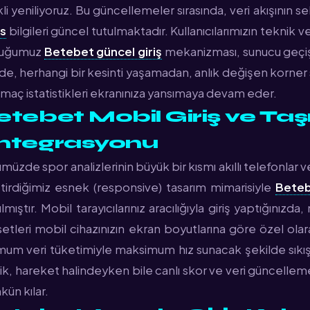
kli yeniliyoruz. Bu güncellemeler sırasında, veri akışının
s
bilgileri güncel tutulmaktadır. Kullanıcılarımızın teknik v
duğumuz
Betebet güncel giriş
mekanizması, sunucu geçişl
de, herhangi bir kesinti yaşamadan, anlık değişen korner 
 maç istatistikleri ekranınıza yansımaya devam eder.
etebet Mobil Giriş ve Taşı
ntegrasyonu
üzde spor analizlerinin büyük bir kısmı akıllı telefonlar 
ştirdiğimiz esnek (responsive) tasarım mimarisiyle
Beteb
ılmıştır. Mobil tarayıcılarınız aracılığıyla giriş yaptığın
setleri mobil cihazınızın ekran boyutlarına göre özel olara
mum veri tüketimiyle maksimum hız sunacak şekilde sıkıştı
ik, hareket halindeyken bile canlı skor ve veri güncelleme
ün kılar.