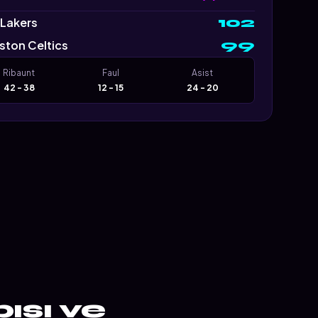
102
 Lakers
99
ston Celtics
Ribaunt
Faul
Asist
42 - 38
12 - 15
24 - 20
ısı ve