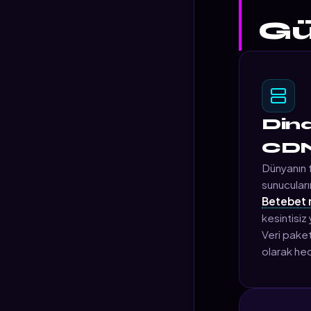
Gü
Din
CDN
Dünyanın f
sunucular
Betebet 
kesintisi
Veri pake
olarak hed