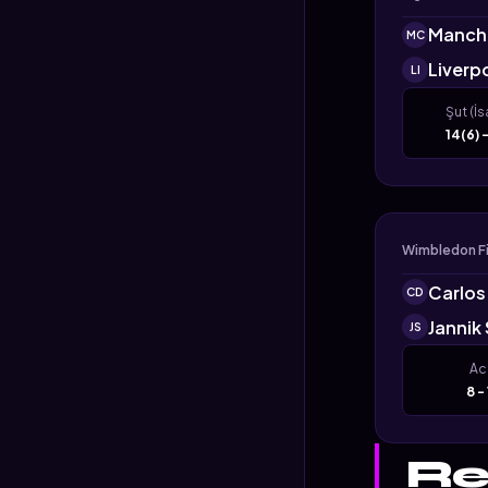
Manche
MC
Liverp
LI
Şut (İ
14(6) 
Wimbledon Fin
Carlos
CD
Jannik 
JS
Ac
8 - 
Re