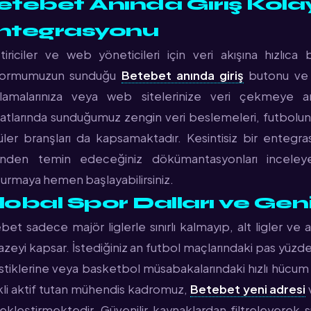
etebet Anında Giriş Kolay
ntegrasyonu
ştiriciler ve web yöneticileri için veri akışına hızl
formumuzun sunduğu
Betebet anında giriş
butonu ve A
lamalarınıza veya web sitelerinize veri çekmeye a
atlarında sunduğumuz zengin veri beslemeleri, futbolun y
ler branşları da kapsamaktadır. Kesintisiz bir entegr
inden temin edeceğiniz dökümantasyonları inceleye
turmaya hemen başlayabilirsiniz.
lobal Spor Dalları ve Gen
bet sadece majör liglerle sınırlı kalmayıp, alt ligler ve
zeyi kapsar. İstediğiniz an futbol maçlarındaki pas yüzdel
istiklerine veya basketbol müsabakalarındaki hızlı hücum sa
kli aktif tutan mühendis kadromuz,
Betebet yeni adresi
ekleştirmektedir. Güvenilir kaynaklardan filtreleyerek 