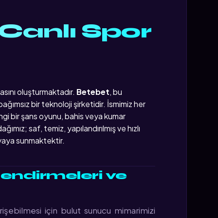
Canlı Spor
rgasını oluşturmaktadır.
Betebet
, bu
ımsız bir teknoloji şirketidir. İsmimiz her
angi bir şans oyunu, bahis veya kumar
ğımız; saf, temiz, yapılandırılmış ve hızlı
nyaya sunmaktektir.
endirmeleri ve
rişebilmesi için bulut sunucu mimarimizi