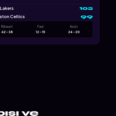
102
 Lakers
99
ston Celtics
Ribaunt
Faul
Asist
42 - 38
12 - 15
24 - 20
ısı ve