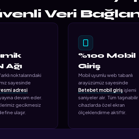
venli Veri Bağlan
amik
%100 Mobil
 Ağı
Giriş
arklı noktalarındaki
Mobil uyumlu web tabanlı
ımız sayesinde
arayüzümüz sayesinde
resmi adresi
Betebet mobil giriş
işlemi
z yayına devam eder.
saniyeler alır. Tüm taşınabilir
tlerimiz gecikmesiz
cihazlarda özel ekran
efine ulaşır.
ölçeklendirme aktiftir.