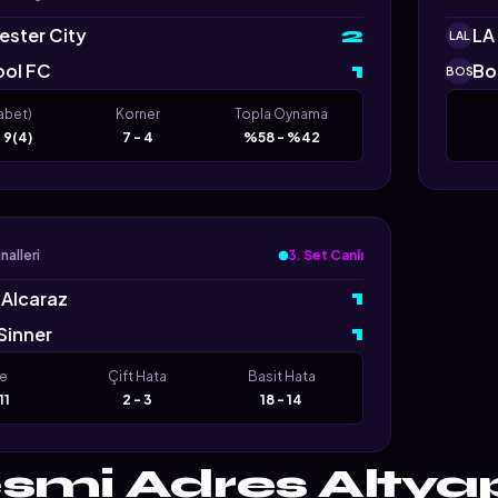
2
ster City
LA
LAL
1
ool FC
Bo
BOS
sabet)
Korner
Topla Oynama
- 9(4)
7 - 4
%58 - %42
alleri
3. Set Canlı
1
 Alcaraz
1
Sinner
e
Çift Hata
Basit Hata
11
2 - 3
18 - 14
smi Adres Altyap