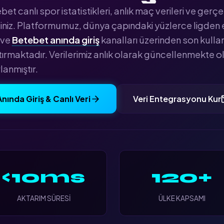
bet canlı spor istatistikleri, anlık maç verileri ve ger
iniz. Platformumuz, dünya çapındaki yüzlerce ligden el
ve
Betebet anında giriş
kanalları üzerinden son kullan
tırmaktadır. Verilerimiz anlık olarak güncellenmekt
lanmıştır.
Anında Giriş & Canlı Veri
Veri Entegrasyonu Kur
<10ms
120+
AKTARIM SÜRESI
ÜLKE KAPSAMI