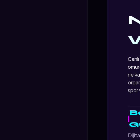
N
V
Canlı
omurg
ne ka
organ
spor 
B
G
Diji