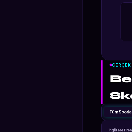
GERÇEK
Be
Sk
Tüm Sporla
İngiltere Prem