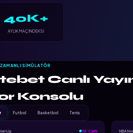
40K+
AYLIK MAÇ İNDEKSI
 ZAMANLI SIMÜLATÖR
tebet Canlı Yayı
or Konsolu
r
Futbol
Basketbol
Tenis
ier Lig
74' Canlı
NBA No