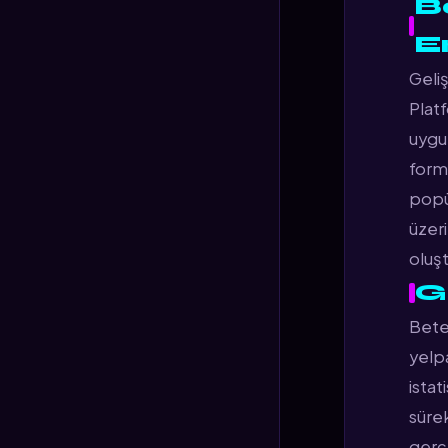
B
E
Geli
Plat
uygu
form
popü
üzer
oluş
G
Bete
yelpa
istat
süre
gerç