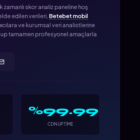
çek zamanlı skor analiz paneline hoş
de edilen verileri,
Betebet mobil
ıcılara ve kurumsal veri analistlerine
e olup tamamen profesyonel amaçlarla
%99.99
CDN UPTIME