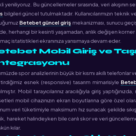
kli yeniliyoruz. Bu güncellemeler sırasında, veri akışının
s
bilgileri güncel tutulmaktadır. Kullanıcılarımızın teknik v
duğumuz
Betebet güncel giriş
mekanizması, sunucu geçişl
de, herhangi bir kesinti yaşamadan, anlık değişen korner 
 maç istatistikleri ekranınıza yansımaya devam eder.
etebet Mobil Giriş ve Taşı
ntegrasyonu
üzde spor analizlerinin büyük bir kısmı akıllı telefonlar 
ştirdiğimiz esnek (responsive) tasarım mimarisiyle
Beteb
ılmıştır. Mobil tarayıcılarınız aracılığıyla giriş yaptığın
setleri mobil cihazınızın ekran boyutlarına göre özel olara
mum veri tüketimiyle maksimum hız sunacak şekilde sıkıştı
ik, hareket halindeyken bile canlı skor ve veri güncelleme
ün kılar.