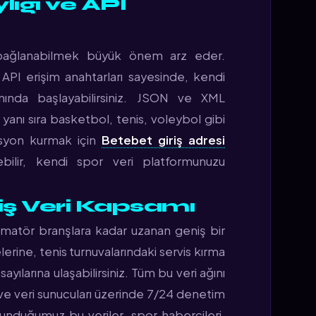
lığı ve API
ıca bağlanabilmek büyük önem arz eder.
PI erişim anahtarları sayesinde, kendi
nında başlayabilirsiniz. JSON ve XML
anı sıra basketbol, tenis, voleybol gibi
asyon kurmak için
Betebet giriş adresi
bilir, kendi spor veri platformunuzu
iş Veri Kapsamı
 amatör branşlara kadar uzanan geniş bir
erine, tenis turnuvalarındaki servis kırma
yılarına ulaşabilirsiniz. Tüm bu veri ağını
ve veri sunucuları üzerinde 7/24 denetim
sunduğumuz bu veriler, spor habercileri,