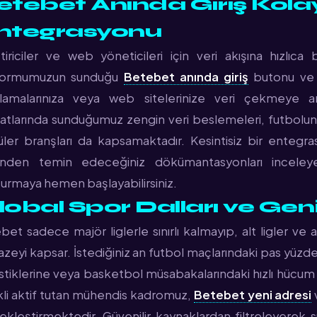
etebet Anında Giriş Kolay
ntegrasyonu
ştiriciler ve web yöneticileri için veri akışına hızl
formumuzun sunduğu
Betebet anında giriş
butonu ve A
lamalarınıza veya web sitelerinize veri çekmeye a
atlarında sunduğumuz zengin veri beslemeleri, futbolun y
ler branşları da kapsamaktadır. Kesintisiz bir entegr
inden temin edeceğiniz dökümantasyonları inceleye
turmaya hemen başlayabilirsiniz.
lobal Spor Dalları ve Gen
bet sadece majör liglerle sınırlı kalmayıp, alt ligler ve
zeyi kapsar. İstediğiniz an futbol maçlarındaki pas yüzdel
istiklerine veya basketbol müsabakalarındaki hızlı hücum sa
kli aktif tutan mühendis kadromuz,
Betebet yeni adresi
ekleştirmektedir. Güvenilir kaynaklardan filtreleyerek 