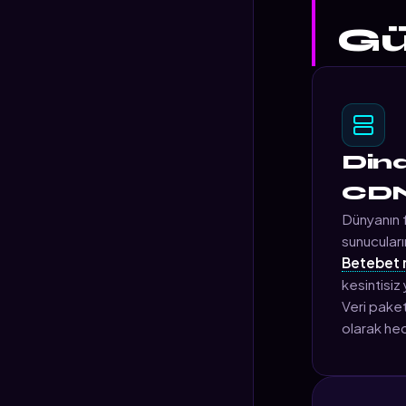
Gü
Din
CDN
Dünyanın f
sunucular
Betebet 
kesintisi
Veri pake
olarak hed