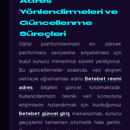
Adres
Yönlendirmeleri ve
Güncellenme
Süreçleri
Dijital platformlarımızın en yüksek
performans seviyesine erişebilmesi için
bulut sunucu mimarimizi sürekli yeniliyoruz.
Bu güncellemeler sırasında, veri akışının
sekteye uğramaması adına
Betebet resmi
adres
bilgileri güncel tutulmaktadır.
Kullanıcılarımızın teknik veri konsoluna
erişimlerini hızlandırmak için kurduğumuz
Betebet güncel giriş
mekanizması, sunucu
geçişlerini tamamen otomatik hale getirir.