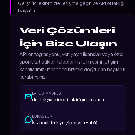
Geliştirici ekibimizle iletişime geçin ve API ortaklığı
başlatın.
Veri Çözümleri
İçin Bize Ulaşın
API entegrasyonu, veri yayın lisansları veya özel
spor istatistikleri talepleriniz için resmi iletişim
kanallarımız üzerinden bizimle doğrudan bağlantı
kurabilirsiniz.
E-POSTA ADRESI
destek@betebet-aktifgirisimiz.icu
LOKASYON
İstanbul, Türkiye (Spor Veri Hub'ı)