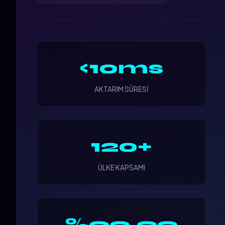
<10ms
AKTARIM SÜRESI
120+
ÜLKE KAPSAMI
%99.99