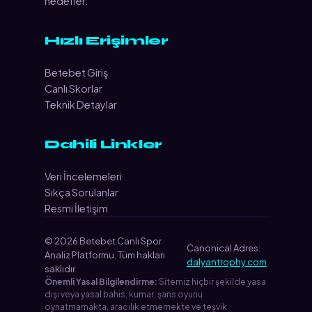
hedefler.
Hızlı Erişimler
Betebet Giriş
Canlı Skorlar
Teknik Detaylar
Dahili Linkler
Veri İncelemeleri
Sıkça Sorulanlar
Resmi İletişim
© 2026 Betebet Canlı Spor
Canonical Adres:
Analiz Platformu. Tüm hakları
dalyantrophy.com
saklıdır.
Önemli Yasal Bilgilendirme:
Sitemiz hiçbir şekilde yasa
dışı veya yasal bahis, kumar, şans oyunu
oynatmamakta, aracılık etmemekte ve teşvik