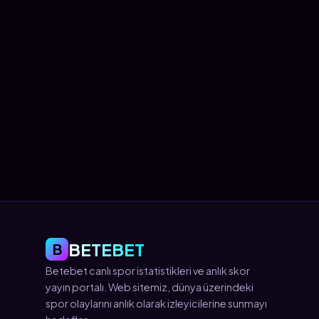
BETEBET
B
Betebet canlı spor istatistikleri ve anlık skor
yayın portalı. Web sitemiz, dünya üzerindeki
spor olaylarını anlık olarak izleyicilerine sunmayı