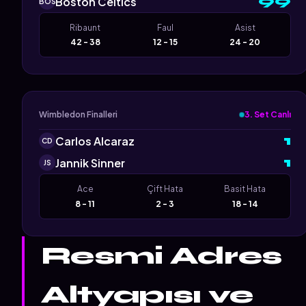
99
Boston Celtics
BOS
Ribaunt
Faul
Asist
42 - 38
12 - 15
24 - 20
Wimbledon Finalleri
3. Set Canlı
1
Carlos Alcaraz
CD
1
Jannik Sinner
JS
Ace
Çift Hata
Basit Hata
8 - 11
2 - 3
18 - 14
Resmi Adres
Altyapısı ve