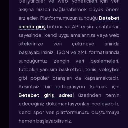
Geliştiriciler ve web yöneticileri için veri
akışına hızlıca bağlanabilmek büyük önem
arz eder. Platformumuzun sunduğu
Betebet
anında giriş
butonu ve API erişim anahtarları
sayesinde, kendi uygulamalarınıza veya web
sitelerinize veri çekmeye anında
başlayabilirsiniz. JSON ve XML formatlarında
sunduğumuz zengin veri beslemeleri,
futbolun yanı sıra basketbol, tenis, voleybol
gibi popüler branşları da kapsamaktadır.
Kesintisiz bir entegrasyon kurmak için
Betebet giriş adresi
üzerinden temin
edeceğiniz dökümantasyonları inceleyebilir,
kendi spor veri platformunuzu oluşturmaya
hemen başlayabilirsiniz.