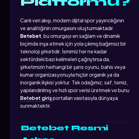
Platformu?
Canlı veri akışı, modern dijital spor yayıncılığının
ve analitiğinin omurgasını oluşturmaktadır.
Betebet
, bu omurgayı en sağlam ve dinamik
biçimde inşa etmek için yola çıkmış bağımsız bir
teknoloji şirketidir. İsmimiz her ne kadar
sektördeki bazı kelimeleri çağrıştırsa da,
şirketimizin herhangi bir şans oyunu, bahis veya
kumar organizasyonuyla hiçbir organik ya da
inorganik ilişkisi yoktur. Tek odağımız; saf, temiz,
yapılandırılmış ve hızlı spor verisi üretmek ve bunu
Betebet giriş
portalları vasıtasıyla dünyaya
sunmaktektir.
Betebet Resmi